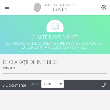
JUDEȚUL HUNEDOARA
BLĂJENI
6. ALTE DOCUMENTE
6.8. ORICARE ALTE DOCUMENTE CARE FAC OBIECTUL ADUCERII
LA CUNOȘTINȚĂ PUBLICĂ, CONFORM LEGII
DECLARAȚII DE INTERESE
PRIMĂRIA
Anul:
0
Documente