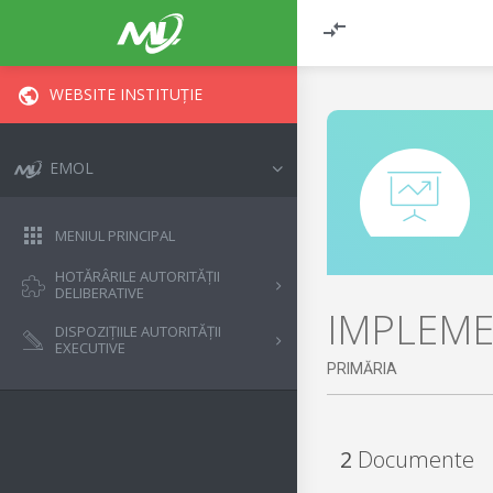
WEBSITE INSTITUȚIE
EMOL
MENIUL PRINCIPAL
HOTĂRÂRILE AUTORITĂȚII
DELIBERATIVE
IMPLEME
DISPOZIȚIILE AUTORITĂȚII
EXECUTIVE
PRIMĂRIA
2
Documente