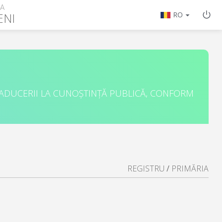
RA
ENI
RO
 ADUCERII LA CUNOȘTINȚĂ PUBLICĂ, CONFORM
REGISTRU
/
PRIMĂRIA