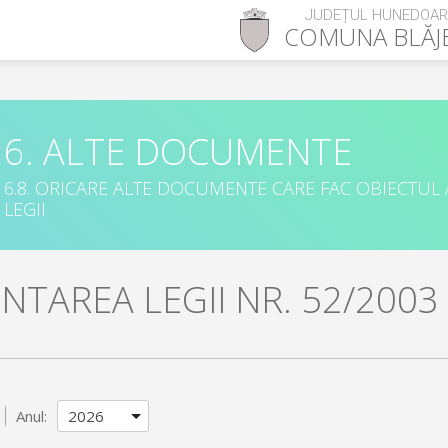
JUDEȚUL HUNEDOA
COMUNA
BLĂJ
6. ALTE DOCUMENTE
6.8. ORICARE ALTE DOCUMENTE CARE FAC OBIECTUL
LEGII
NTAREA LEGII NR. 52/2003
Anul: