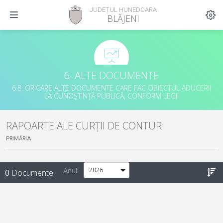
JUDEȚUL HUNEDOARA
BLĂJENI
6. ALTE DOCUMENTE
6.8. ORICARE ALTE DOCUMENTE CARE FAC OBIECTUL ADUCERII
LA CUNOȘTINȚĂ PUBLICĂ, CONFORM LEGII
RAPOARTE ALE CURȚII DE CONTURI
PRIMĂRIA
Anul:
0
Documente