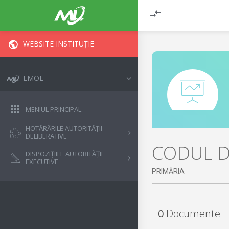
WEBSITE INSTITUȚIE
EMOL
MENIUL PRINCIPAL
HOTĂRÂRILE AUTORITĂȚII
DELIBERATIVE
CODUL D
DISPOZIȚIILE AUTORITĂȚII
EXECUTIVE
PRIMĂRIA
0
Documente