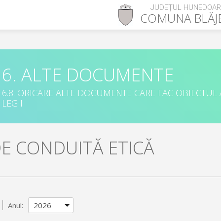
JUDEȚUL HUNEDOA
COMUNA
BLĂJ
6. ALTE DOCUMENTE
6.8. ORICARE ALTE DOCUMENTE CARE FAC OBIECTUL
LEGII
E CONDUITĂ ETICĂ
Anul: