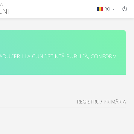
RA
ENI
RO
 ADUCERII LA CUNOȘTINȚĂ PUBLICĂ, CONFORM
REGISTRU
/
PRIMĂRIA