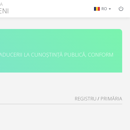
RA
ENI
RO
 ADUCERII LA CUNOȘTINȚĂ PUBLICĂ, CONFORM
REGISTRU
/
PRIMĂRIA