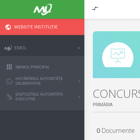
WEBSITE INSTITUȚIE
EMOL
MENIUL PRINCIPAL
HOTĂRÂRILE AUTORITĂȚII
DELIBERATIVE
CONCURS
DISPOZIȚIILE AUTORITĂȚII
EXECUTIVE
PRIMĂRIA
0
Documente