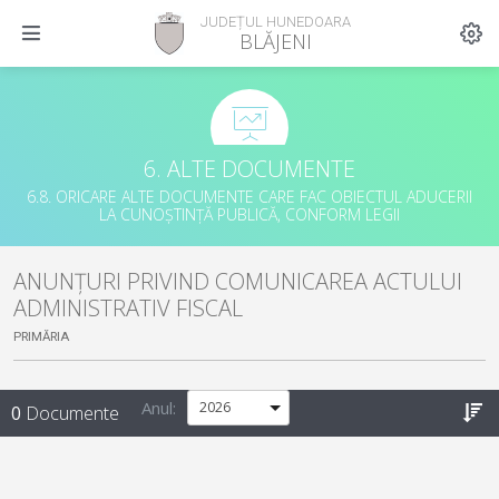
JUDEȚUL HUNEDOARA
BLĂJENI
6. ALTE DOCUMENTE
6.8. ORICARE ALTE DOCUMENTE CARE FAC OBIECTUL ADUCERII
LA CUNOȘTINȚĂ PUBLICĂ, CONFORM LEGII
ANUNȚURI PRIVIND COMUNICAREA ACTULUI
ADMINISTRATIV FISCAL
PRIMĂRIA
Anul:
0
Documente