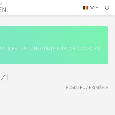
RA
ENI
RO
 ADUCERII LA CUNOȘTINȚĂ PUBLICĂ, CONFORM
ZI
REGISTRU
/
PRIMĂRIA