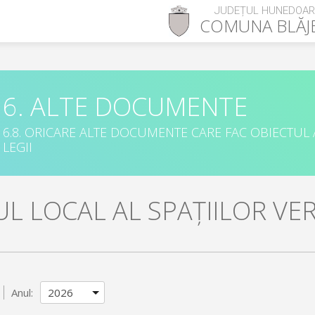
JUDEȚUL HUNEDOA
COMUNA
BLĂJ
6. ALTE DOCUMENTE
6.8. ORICARE ALTE DOCUMENTE CARE FAC OBIECTUL
LEGII
L LOCAL AL SPAȚIILOR VER
Anul: