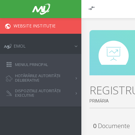
WEBSITE INSTITUȚIE
EMOL
MENIUL PRINCIPAL
HOTĂRÂRILE AUTORITĂȚII
DELIBERATIVE
REGISTRU
DISPOZIȚIILE AUTORITĂȚII
EXECUTIVE
PRIMĂRIA
0
Documente