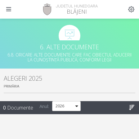
JUDEȚUL HUNEDOARA
BLĂJENI
6. ALTE DOCUMENTE
6.8. ORICARE ALTE DOCUMENTE CARE FAC OBIECTUL ADUCERII
LA CUNOȘTINȚĂ PUBLICĂ, CONFORM LEGII
ALEGERI 2025
PRIMĂRIA
Anul:
0
Documente