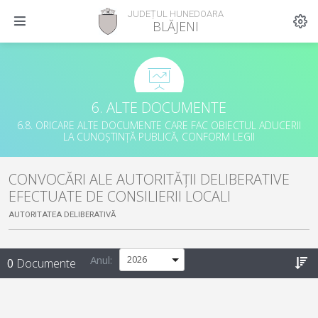
JUDEȚUL HUNEDOARA
BLĂJENI
6. ALTE DOCUMENTE
6.8. ORICARE ALTE DOCUMENTE CARE FAC OBIECTUL ADUCERII
LA CUNOȘTINȚĂ PUBLICĂ, CONFORM LEGII
CONVOCĂRI ALE AUTORITĂȚII DELIBERATIVE
EFECTUATE DE CONSILIERII LOCALI
AUTORITATEA DELIBERATIVĂ
Anul:
0
Documente