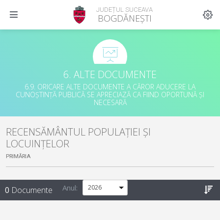
JUDEȚUL SUCEAVA
BOGDĂNEȘTI
6. ALTE DOCUMENTE
6.9. ORICARE ALTE DOCUMENTE A CĂROR ADUCERE LA
CUNOȘTINȚĂ PUBLICĂ SE APRECIAZĂ CA FIIND OPORTUNĂ ȘI
NECESARĂ
RECENSĂMÂNTUL POPULAȚIEI ȘI
LOCUINȚELOR
PRIMĂRIA
Anul:
0
Documente