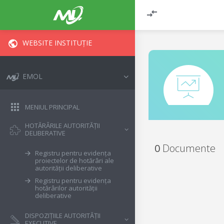
WEBSITE INSTITUȚIE
EMOL
MENIUL PRINCIPAL
HOTĂRÂRILE AUTORITĂȚII
DELIBERATIVE
0
Documente
Registru pentru evidența
proiectelor de hotărâri ale
autorității deliberative
Registru pentru evidența
hotărârilor autorității
deliberative
DISPOZIȚIILE AUTORITĂȚII
EXECUTIVE