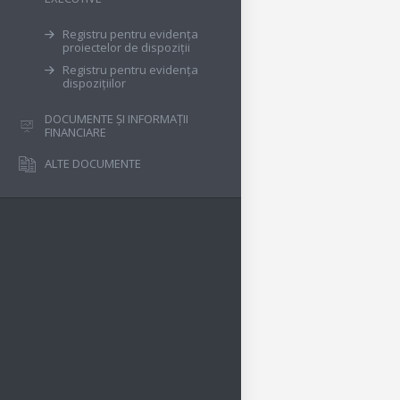
Registru pentru evidența
proiectelor de dispoziții
Registru pentru evidența
dispozițiilor
DOCUMENTE ȘI INFORMAȚII
FINANCIARE
ALTE DOCUMENTE