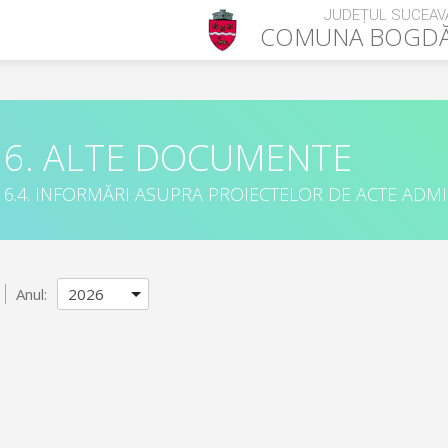
JUDEȚUL SUCEAV
COMUNA
BOGDĂ
6. ALTE DOCUMENTE
6.4. INFORMĂRI ASUPRA PROIECTELOR DE ACTE ADM
Anul: