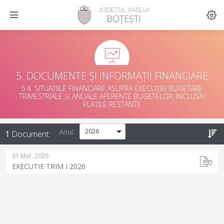
JUDEȚUL VASLUI
BOȚEȘTI
5. DOCUMENTE ȘI INFORMAȚII FINANCIARE
5.4. SITUAȚIILE FINANCIARE ASUPRA EXECUȚIEI BUGETARE
TRIMESTRIALE ȘI ANUALE AFERENTE BUGETELOR, INCLUSIV
PLĂȚILE RESTANTE
Anul:
1
Document
31 Mar. 2026
EXECUTIE TRIM I 2026