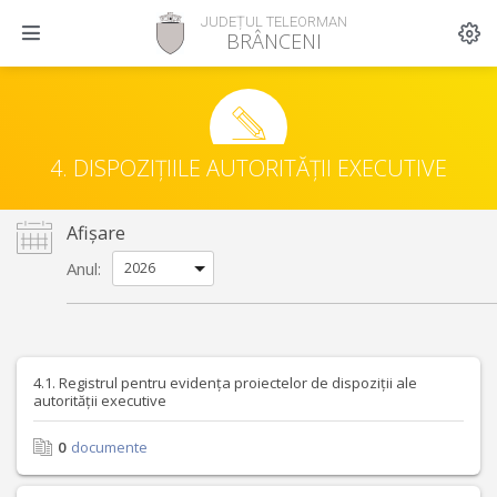
JUDEȚUL TELEORMAN
BRÂNCENI
4. DISPOZIȚIILE AUTORITĂȚII EXECUTIVE
Afișare
Anul:
4.1. Registrul pentru evidența proiectelor de dispoziții ale
autorității executive
0
documente