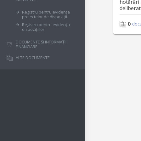
hotărâri 
deliberat
Registru pentru evidența
proiectelor de dispoziții
0
doc
Registru pentru evidența
dispozițiilor
DOCUMENTE ȘI INFORMAȚII
FINANCIARE
ALTE DOCUMENTE