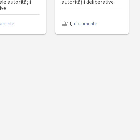
ale autorității
autorității deliberative
ive
0
umente
documente