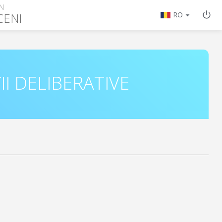
N
CENI
RO
II DELIBERATIVE