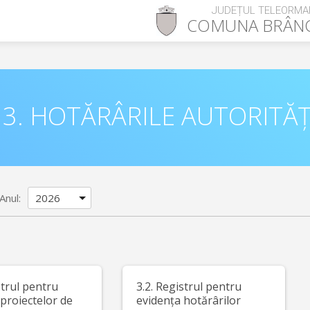
JUDEȚUL TELEORMA
COMUNA
BRÂN
3. HOTĂRÂRILE AUTORITĂȚ
Anul:
strul pentru
3.2. Registrul pentru
proiectelor de
evidența hotărârilor