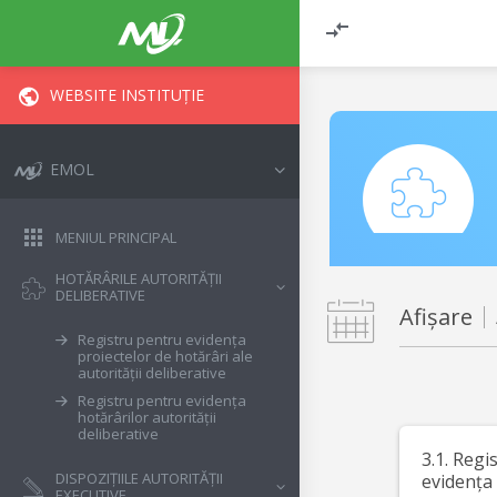
WEBSITE INSTITUȚIE
EMOL
MENIUL PRINCIPAL
HOTĂRÂRILE AUTORITĂȚII
DELIBERATIVE
Afișare
Registru pentru evidența
proiectelor de hotărâri ale
autorității deliberative
Registru pentru evidența
hotărârilor autorității
deliberative
3.1. Regi
DISPOZIȚIILE AUTORITĂȚII
evidența 
EXECUTIVE