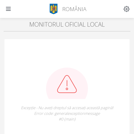
ROMÂNIA
MONITORUL OFICIAL LOCAL
Excepție - Nu aveți dreptul să accesați această pagină!
Error code: generalexceptionmessage
#0 {main}