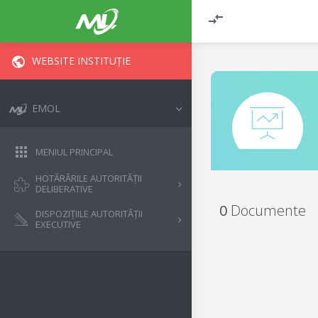
WEBSITE INSTITUȚIE
EMOL
MENIUL PRINCIPAL
HOTĂRÂRILE AUTORITĂȚII
DELIBERATIVE
0
Documente
DISPOZIȚIILE AUTORITĂȚII
EXECUTIVE