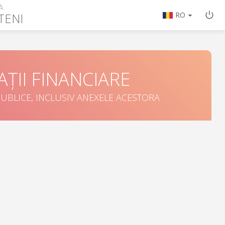
A
TENI
RO
ȚII FINANCIARE
UBLICE, INCLUSIV ANEXELE ACESTORA