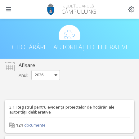
JUDEȚUL ARGEȘ
CÂMPULUNG
3. HOTĂRÂRILE AUTORITĂȚII DELIBERATIVE
Afișare
Anul:
3.1. Registrul pentru evidența proiectelor de hotărâri ale
autorității deliberative
124
documente