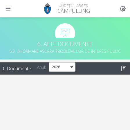
JUDEȚUL ARGEȘ
CÂMPULUNG
6. ALTE DOCUMENTE
6.3. INFORMARE ASUPRA PROBLEMELOR DE INTERES PUBLIC
Anul:
0
Documente