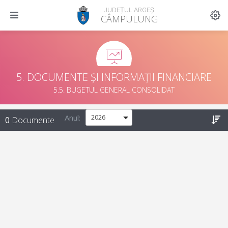
JUDEȚUL ARGEȘ
CÂMPULUNG
5. DOCUMENTE ȘI INFORMAȚII FINANCIARE
5.5. BUGETUL GENERAL CONSOLIDAT
Anul:
0
Documente