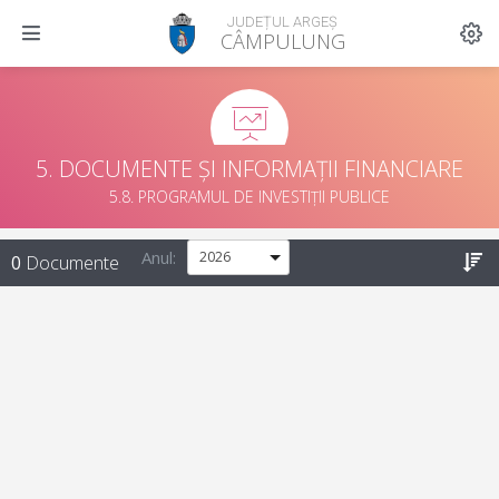
JUDEȚUL ARGEȘ
CÂMPULUNG
5. DOCUMENTE ȘI INFORMAȚII FINANCIARE
5.8. PROGRAMUL DE INVESTIȚII PUBLICE
Anul:
0
Documente