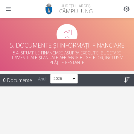
JUDEȚUL ARGEȘ
CÂMPULUNG
5. DOCUMENTE ȘI INFORMAȚII FINANCIARE
5.4. SITUAȚIILE FINANCIARE ASUPRA EXECUȚIEI BUGETARE
TRIMESTRIALE ȘI ANUALE AFERENTE BUGETELOR, INCLUSIV
PLĂȚILE RESTANTE
Anul:
0
Documente