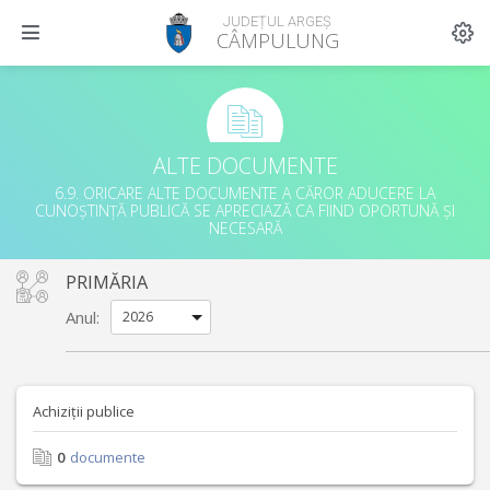
JUDEȚUL ARGEȘ
CÂMPULUNG
ALTE DOCUMENTE
6.9. ORICARE ALTE DOCUMENTE A CĂROR ADUCERE LA
CUNOȘTINȚĂ PUBLICĂ SE APRECIAZĂ CA FIIND OPORTUNĂ ȘI
NECESARĂ
PRIMĂRIA
Anul:
Achiziții publice
0
documente