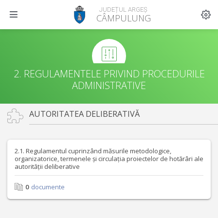
JUDEȚUL ARGEȘ
CÂMPULUNG
2. REGULAMENTELE PRIVIND PROCEDURILE
ADMINISTRATIVE
AUTORITATEA DELIBERATIVĂ
2.1. Regulamentul cuprinzând măsurile metodologice,
organizatorice, termenele și circulația proiectelor de hotărâri ale
autorității deliberative
0
documente