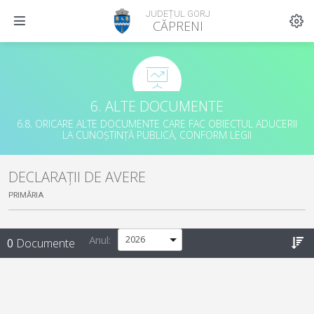
JUDEȚUL GORJ
CĂPRENI
6. ALTE DOCUMENTE
6.8. ORICARE ALTE DOCUMENTE CARE FAC OBIECTUL ADUCERII
LA CUNOȘTINȚĂ PUBLICĂ, CONFORM LEGII
DECLARAȚII DE AVERE
PRIMĂRIA
Anul:
0
Documente