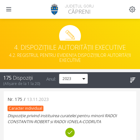
JUDEȚUL GORJ
CĂPRENI
4. DISPOZIȚIILE AUTORITĂȚII EXECUTIVE
4.2. REGISTRUL PENTRU EVIDENȚA DISPOZIȚIILOR AUTORITĂȚII
EXECUTIVE
175
Dispoziții
Anul:
(Afișare de la
1
la
20
)
Nr.
175
/
13.11.2023
Caracter individual
Dispoziție privind instituirea curatelei pentru minorii RADOI
CONSTANTIN-ROBERT si RADOI IONELA-CODRUTA