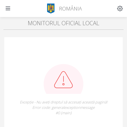
ROMÂNIA
MONITORUL OFICIAL LOCAL
Excepție - Nu aveți dreptul să accesați această pagină!
Error code: generalexceptionmessage
#0 {main}