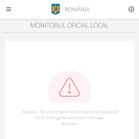
ROMÂNIA
MONITORUL OFICIAL LOCAL
Excepție - Nu aveți dreptul să accesați această pagină!
Error code: generalexceptionmessage
#0 {main}