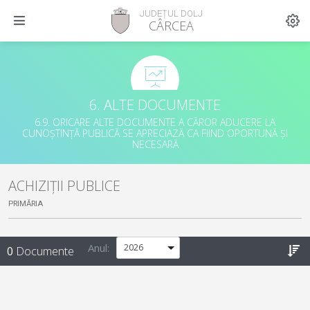
JUDEȚUL DOLJ
CÂRCEA
6. ALTE DOCUMENTE
6.9. ORICARE ALTE DOCUMENTE A CĂROR ADUCERE LA
CUNOȘTINȚĂ PUBLICĂ SE APRECIAZĂ CA FIIND OPORTUNĂ ȘI
NECESARĂ
ACHIZIȚII PUBLICE
PRIMĂRIA
Anul:
0
Documente