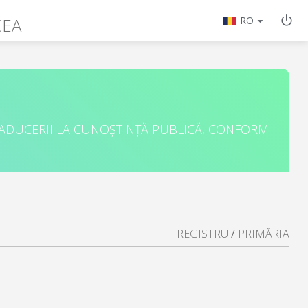
CEA
RO
 ADUCERII LA CUNOȘTINȚĂ PUBLICĂ, CONFORM
REGISTRU
/
PRIMĂRIA