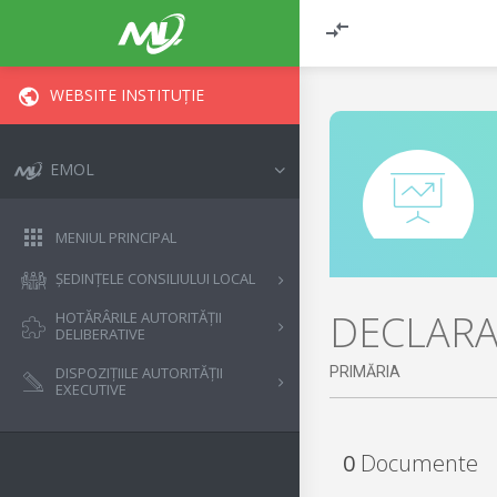
WEBSITE INSTITUȚIE
EMOL
MENIUL PRINCIPAL
ȘEDINȚELE CONSILIULUI LOCAL
DECLARAȚ
HOTĂRÂRILE AUTORITĂȚII
DELIBERATIVE
PRIMĂRIA
DISPOZIȚIILE AUTORITĂȚII
EXECUTIVE
0
Documente