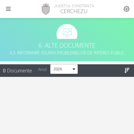
JUDEȚUL CONSTANȚA
CERCHEZU
6. ALTE DOCUMENTE
6.3. INFORMARE ASUPRA PROBLEMELOR DE INTERES PUBLIC
Anul:
0
Documente