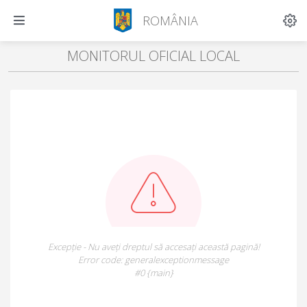
ROMÂNIA
MONITORUL OFICIAL LOCAL
Excepție - Nu aveți dreptul să accesați această pagină!
Error code: generalexceptionmessage
#0 {main}