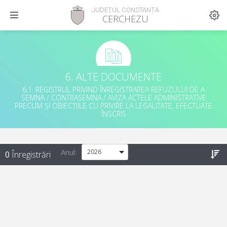
JUDEȚUL CONSTANȚA
CERCHEZU
6. ALTE DOCUMENTE
6.1. REGISTRUL PRIVIND ÎNREGISTRAREA REFUZULUI DE A
SEMNA / CONTRASEMNA / AVIZA ACTELE ADMINISTRATIVE
PRECUM ȘI OBIECȚIILE CU PRIVIRE LA LEGALITATE, EFECTUATE
ÎNSCRIS
Anul
:
0
Înregistrări