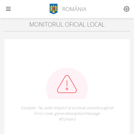
ROMÂNIA
MONITORUL OFICIAL LOCAL
Excepție - Nu aveți dreptul să accesați această pagină!
Error code: generalexceptionmessage
#0 {main}