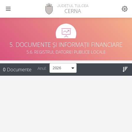
JUDEȚUL TULCEA
CERNA
5. DOCUMENTE ȘI INFORMAȚII FINANCIARE
5.6. REGISTRUL DATORIEI PUBLICE LOCALE
Anul:
0
Documente