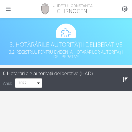
JUDEȚUL CONSTANȚA
CHIRNOGENI
3. HOTĂRÂRILE AUTORITĂȚII DELIBERATIVE
3.2. REGISTRUL PENTRU EVIDENȚA HOTĂRÂRILOR AUTORITĂȚII
DELIBERATIVE
0
Hotărâri ale autorității deliberative (HAD)
Anul: