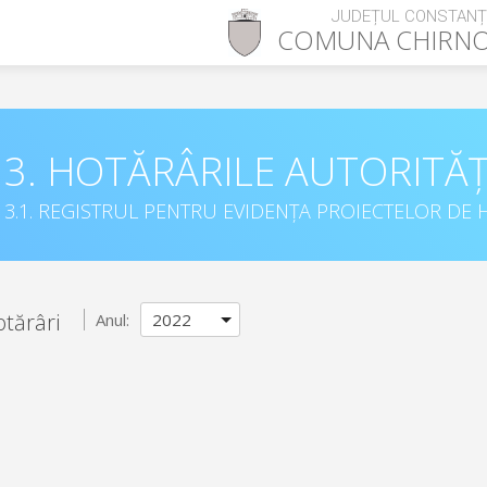
JUDEȚUL CONSTAN
COMUNA
CHIRN
3. HOTĂRÂRILE AUTORITĂȚ
3.1. REGISTRUL PENTRU EVIDENȚA PROIECTELOR DE H
otărâri
Anul: