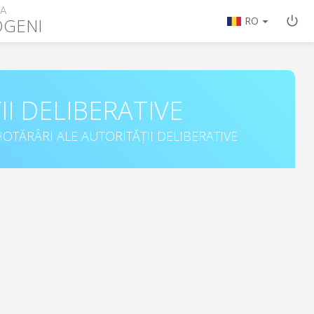
ȚA
OGENI
RO
II DELIBERATIVE
OTĂRÂRI ALE AUTORITĂȚII DELIBERATIVE