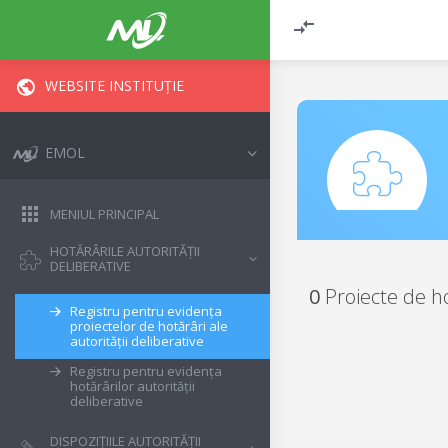
WEBSITE INSTITUȚIE
EMOL
MENIUL PRINCIPAL
HOTĂRÂRILE AUTORITĂȚII
DELIBERATIVE
0
Proiecte de h
Registru pentru evidența
proiectelor de hotărâri ale
autorității deliberative
Registru pentru evidența
hotărârilor autorității
deliberative
DISPOZIȚIILE AUTORITĂȚII