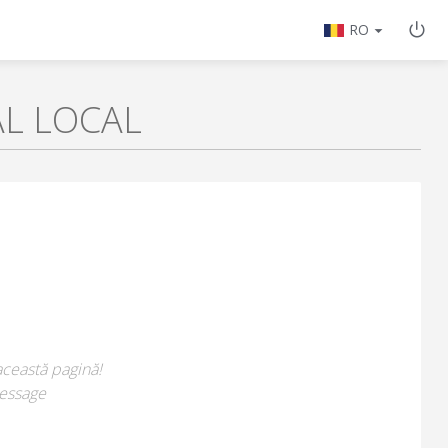
RO
AL LOCAL
această pagină!
essage