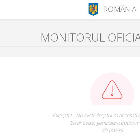
ROMÂNIA
MONITORUL OFICI
Excepție - Nu aveți dreptul să accesați 
Error code: generalexceptionm
#0 {main}