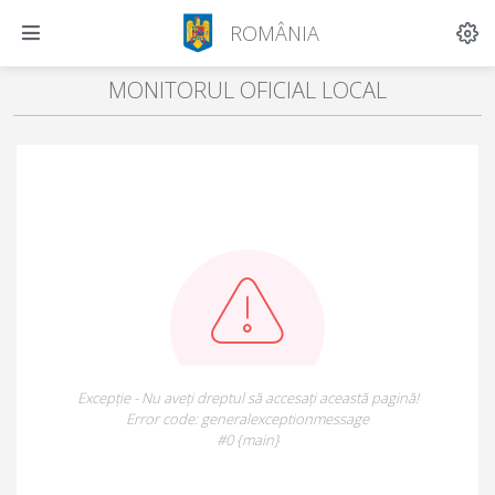
ROMÂNIA
MONITORUL OFICIAL LOCAL
Excepție - Nu aveți dreptul să accesați această pagină!
Error code: generalexceptionmessage
#0 {main}