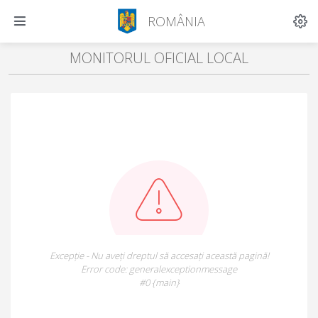
ROMÂNIA
MONITORUL OFICIAL LOCAL
Excepție - Nu aveți dreptul să accesați această pagină!
Error code: generalexceptionmessage
#0 {main}