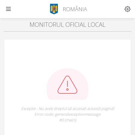
ROMÂNIA
MONITORUL OFICIAL LOCAL
Excepție - Nu aveți dreptul să accesați această pagină!
Error code: generalexceptionmessage
#0 {main}