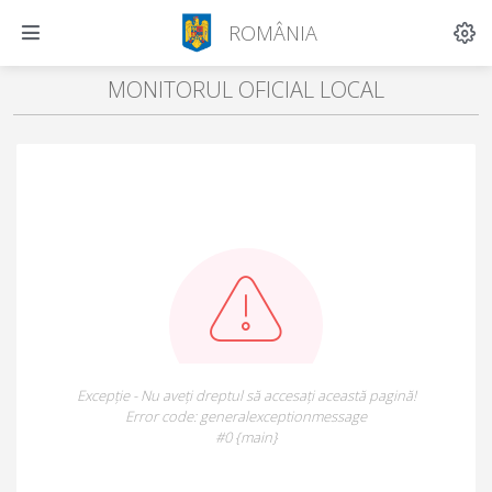
ROMÂNIA
MONITORUL OFICIAL LOCAL
Excepție - Nu aveți dreptul să accesați această pagină!
Error code: generalexceptionmessage
#0 {main}