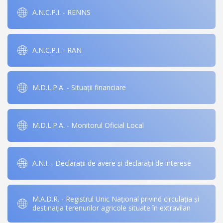
A.N.C.P.I. - RENNS
A.N.C.P.I. - RAN
M.D.L.P.A. - Situații financiare
M.D.L.P.A. - Monitorul Oficial Local
A.N.I. - Declarații de avere și declarații de interese
M.A.D.R. - Registrul Unic Național privind circulația și
destinația terenurilor agricole situate în extravilan