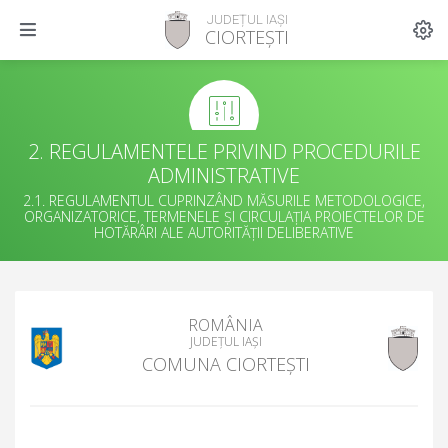
JUDEȚUL IAȘI
CIORTEȘTI
2. REGULAMENTELE PRIVIND PROCEDURILE
ADMINISTRATIVE
2.1. REGULAMENTUL CUPRINZÂND MĂSURILE METODOLOGICE,
ORGANIZATORICE, TERMENELE ȘI CIRCULAȚIA PROIECTELOR DE
HOTĂRÂRI ALE AUTORITĂȚII DELIBERATIVE
ROMÂNIA
JUDEȚUL IAȘI
COMUNA CIORTEȘTI