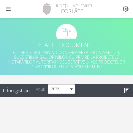
JUDEȚUL MEHEDINȚI
CORLĂȚEL
6. ALTE DOCUMENTE
6.2. REGISTRUL PRIVIND CONSEMNAREA PROPUNERILOR,
SUGESTIILOR SAU OPINIILOR CU PRIVIRE LA PROIECTELE
HOTĂRÂRILOR AUTORITĂȚII DELIBERATIVE ȘI ALE PROIECTELOR
DISPOZIȚIILOR AUTORITĂȚII EXECUTIVE
Anul
:
0
Înregistrări