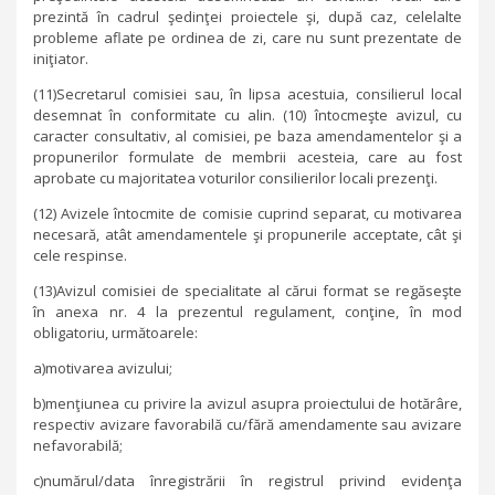
prezintă în cadrul şedinţei proiectele şi, după caz, celelalte
probleme aflate pe ordinea de zi, care nu sunt prezentate de
iniţiator.
(11)Secretarul comisiei sau, în lipsa acestuia, consilierul local
desemnat în conformitate cu alin. (10) întocmeşte avizul, cu
caracter consultativ, al comisiei, pe baza amendamentelor şi a
propunerilor formulate de membrii acesteia, care au fost
aprobate cu majoritatea voturilor consilierilor locali prezenţi.
(12) Avizele întocmite de comisie cuprind separat, cu motivarea
necesară, atât amendamentele şi propunerile acceptate, cât şi
cele respinse.
(13)Avizul comisiei de specialitate al cărui format se regăseşte
în anexa nr. 4 la prezentul regulament, conţine, în mod
obligatoriu, următoarele:
a)motivarea avizului;
b)menţiunea cu privire la avizul asupra proiectului de hotărâre,
respectiv avizare favorabilă cu/fără amendamente sau avizare
nefavorabilă;
c)numărul/data înregistrării în registrul privind evidenţa