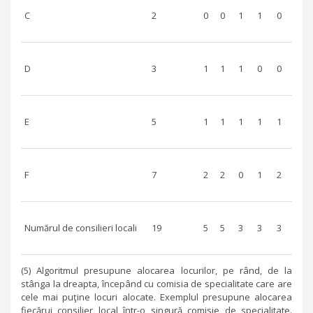
C
2
0
0
1
1
0
D
3
1
1
1
0
0
E
5
1
1
1
1
1
F
7
2
2
0
1
2
Numărul de consilieri locali
19
5
5
3
3
3
(5) Algoritmul presupune alocarea locurilor, pe rând, de la
stânga la dreapta, începând cu comisia de specialitate care are
cele mai puţine locuri alocate. Exemplul presupune alocarea
fiecărui consilier local într-o singură comisie de specialitate.