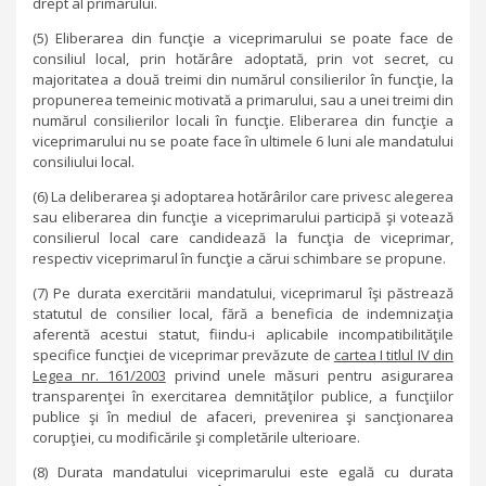
drept al primarului.
(5) Eliberarea din funcţie a viceprimarului se poate face de
consiliul local, prin hotărâre adoptată, prin vot secret, cu
majoritatea a două treimi din numărul consilierilor în funcţie, la
propunerea temeinic motivată a primarului, sau a unei treimi din
numărul consilierilor locali în funcţie. Eliberarea din funcţie a
viceprimarului nu se poate face în ultimele 6 luni ale mandatului
consiliului local.
(6) La deliberarea şi adoptarea hotărârilor care privesc alegerea
sau eliberarea din funcţie a viceprimarului participă şi votează
consilierul local care candidează la funcţia de viceprimar,
respectiv viceprimarul în funcţie a cărui schimbare se propune.
(7) Pe durata exercitării mandatului, viceprimarul îşi păstrează
statutul de consilier local, fără a beneficia de indemnizaţia
aferentă acestui statut, fiindu-i aplicabile incompatibilităţile
specifice funcţiei de viceprimar prevăzute de
cartea I titlul IV din
Legea nr. 161/2003
privind unele măsuri pentru asigurarea
transparenţei în exercitarea demnităţilor publice, a funcţiilor
publice şi în mediul de afaceri, prevenirea şi sancţionarea
corupţiei, cu modificările şi completările ulterioare.
(8) Durata mandatului viceprimarului este egală cu durata