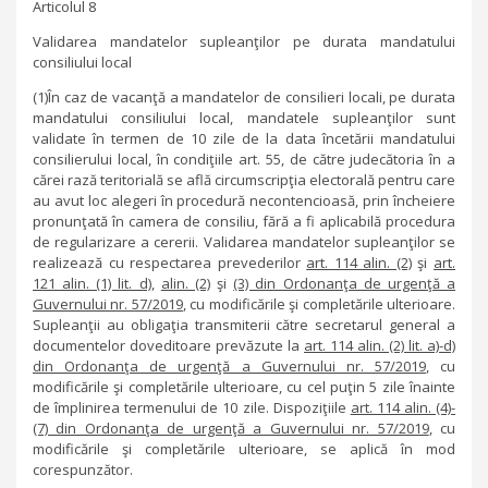
Articolul 8
Validarea mandatelor supleanţilor pe durata mandatului
consiliului local
(1)În caz de vacanţă a mandatelor de consilieri locali, pe durata
mandatului consiliului local, mandatele supleanţilor sunt
validate în termen de 10 zile de la data încetării mandatului
consilierului local, în condiţiile art. 55, de către judecătoria în a
cărei rază teritorială se află circumscripţia electorală pentru care
au avut loc alegeri în procedură necontencioasă, prin încheiere
pronunţată în camera de consiliu, fără a fi aplicabilă procedura
de regularizare a cererii. Validarea mandatelor supleanţilor se
realizează cu respectarea prevederilor
art. 114 alin. (2)
şi
art.
121 alin. (1) lit. d)
,
alin. (2)
şi
(3) din Ordonanţa de urgenţă a
Guvernului nr. 57/2019
, cu modificările şi completările ulterioare.
Supleanţii au obligaţia transmiterii către secretarul general a
documentelor doveditoare prevăzute la
art. 114 alin. (2) lit. a)-d)
din Ordonanţa de urgenţă a Guvernului nr. 57/2019
, cu
modificările şi completările ulterioare, cu cel puţin 5 zile înainte
de împlinirea termenului de 10 zile. Dispoziţiile
art. 114 alin. (4)-
(7) din Ordonanţa de urgenţă a Guvernului nr. 57/2019
, cu
modificările şi completările ulterioare, se aplică în mod
corespunzător.