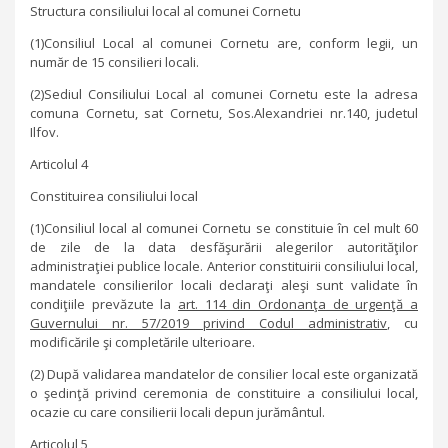
Structura consiliului local al comunei Cornetu
(1)Consiliul Local al comunei Cornetu are, conform legii, un
număr de 15 consilieri locali.
(2)Sediul Consiliului Local al comunei Cornetu este la adresa
comuna Cornetu, sat Cornetu, Sos.Alexandriei nr.140, judetul
Ilfov.
Articolul 4
Constituirea consiliului local
(1)Consiliul local al comunei Cornetu se constituie în cel mult 60
de zile de la data desfăşurării alegerilor autorităţilor
administraţiei publice locale. Anterior constituirii consiliului local,
mandatele consilierilor locali declaraţi aleşi sunt validate în
condiţiile prevăzute la
art. 114 din Ordonanţa de urgenţă a
Guvernului nr. 57/2019 privind Codul administrativ
, cu
modificările şi completările ulterioare.
(2) După validarea mandatelor de consilier local este organizată
o şedinţă privind ceremonia de constituire a consiliului local,
ocazie cu care consilierii locali depun jurământul.
Articolul 5