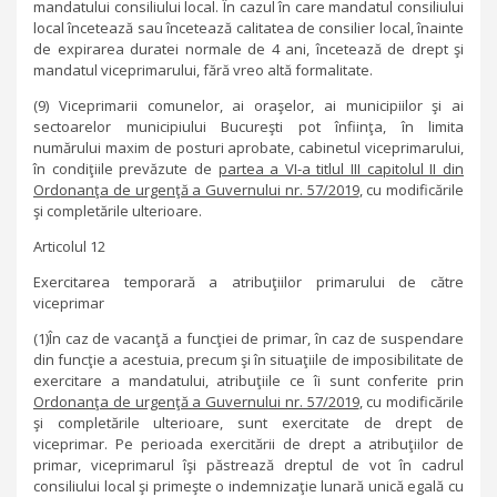
mandatului consiliului local. În cazul în care mandatul consiliului
local încetează sau încetează calitatea de consilier local, înainte
de expirarea duratei normale de 4 ani, încetează de drept şi
mandatul viceprimarului, fără vreo altă formalitate.
(9) Viceprimarii comunelor, ai oraşelor, ai municipiilor şi ai
sectoarelor municipiului Bucureşti pot înfiinţa, în limita
numărului maxim de posturi aprobate, cabinetul viceprimarului,
în condiţiile prevăzute de
partea a VI-a titlul III capitolul II din
Ordonanţa de urgenţă a Guvernului nr. 57/2019
, cu modificările
şi completările ulterioare.
Articolul 12
Exercitarea temporară a atribuţiilor primarului de către
viceprimar
(1)În caz de vacanţă a funcţiei de primar, în caz de suspendare
din funcţie a acestuia, precum şi în situaţiile de imposibilitate de
exercitare a mandatului, atribuţiile ce îi sunt conferite prin
Ordonanţa de urgenţă a Guvernului nr. 57/2019
, cu modificările
şi completările ulterioare, sunt exercitate de drept de
viceprimar. Pe perioada exercitării de drept a atribuţiilor de
primar, viceprimarul îşi păstrează dreptul de vot în cadrul
consiliului local şi primeşte o indemnizaţie lunară unică egală cu