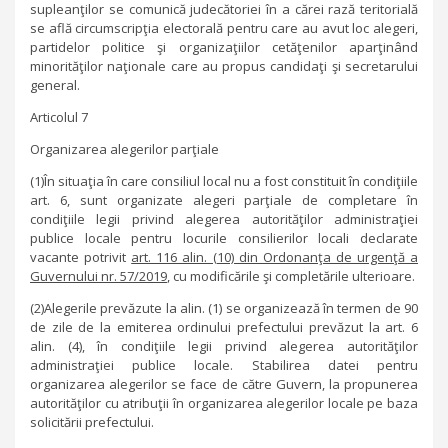
supleanţilor se comunică judecătoriei în a cărei rază teritorială
se află circumscripţia electorală pentru care au avut loc alegeri,
partidelor politice şi organizaţiilor cetăţenilor aparţinând
minorităţilor naţionale care au propus candidaţi şi secretarului
general.
Articolul 7
Organizarea alegerilor parţiale
(1)În situaţia în care consiliul local nu a fost constituit în condiţiile
art. 6, sunt organizate alegeri parţiale de completare în
condiţiile legii privind alegerea autorităţilor administraţiei
publice locale pentru locurile consilierilor locali declarate
vacante potrivit
art. 116 alin. (10) din Ordonanţa de urgenţă a
Guvernului nr. 57/2019
, cu modificările şi completările ulterioare.
(2)Alegerile prevăzute la alin. (1) se organizează în termen de 90
de zile de la emiterea ordinului prefectului prevăzut la art. 6
alin. (4), în condiţiile legii privind alegerea autorităţilor
administraţiei publice locale. Stabilirea datei pentru
organizarea alegerilor se face de către Guvern, la propunerea
autorităţilor cu atribuţii în organizarea alegerilor locale pe baza
solicitării prefectului.