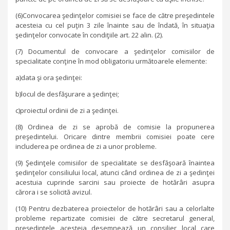
(6)Convocarea şedinţelor comisiei se face de către preşedintele
acesteia cu cel puţin 3 zile înainte sau de îndată, în situaţia
şedinţelor convocate în condiţiile art. 22 alin. (2).
(7) Documentul de convocare a şedinţelor comisiilor de
specialitate conţine în mod obligatoriu următoarele elemente:
a)data şi ora şedinţei:
b)locul de desfăşurare a şedinţei;
c)proiectul ordinii de zi a şedinţei.
(8) Ordinea de zi se aprobă de comisie la propunerea
preşedintelui. Oricare dintre membrii comisiei poate cere
includerea pe ordinea de zi a unor probleme.
(9) Şedinţele comisiilor de specialitate se desfăşoară înaintea
şedinţelor consiliului local, atunci când ordinea de zi a şedinţei
acestuia cuprinde sarcini sau proiecte de hotărâri asupra
cărora i se solicită avizul.
(10) Pentru dezbaterea proiectelor de hotărâri sau a celorlalte
probleme repartizate comisiei de către secretarul general,
preşedintele acesteia desemnează un consilier local care