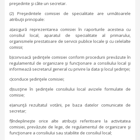
preşedinte şi câte un secretar.
(2) Preşedintele comisiei de specialitate are următoarele
atribuţii principale:
a)asigură reprezentarea comisiei în raporturile acesteia cu
consiliul local, aparatul de specialitate al primarului,
organismele prestatoare de servicii publice locale şi cu celelalte
comisii;
b)convoacă şedinţele comisiei conform procedurii prevăzute în
regulamentul de organizare şi funcţionare a consiliului local şi
informează secretarul general cu privire la data şi locul şedinţei;
c)conduce şedinţele comisiei;
d)susţine în şedinţele consiliului local avizele formulate de
comisie;
e)anunţă rezultatul votării, pe baza datelor comunicate de
secretar;
f)îndeplineşte orice alte atribuţii referitoare la activitatea
comisiei, prevăzute de lege, de regulamentul de organizare şi
funcţionare a consiliului sau stabilite de consiliul local;