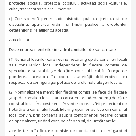
protectie sociala, protectia copilului, activitati social-culturale,
culte, tineret si sport are 5 membri;
c) Comisia nr.3 pentru administratia publica, juridica si de
discuplina, apararea ordinii si linistii publice, a drepturilor
cetatenilor si relatiilor cu acestia.
Articolul 14
Desemnarea membrilor în cadrul comisiilor de specialitate
(1) Numărul locurilor care revine fiecărui grup de consilieri locali
sau consilierilor locali independenţi în fiecare comisie de
specialitate se stabileşte de către consiliul local, în funcţie de
ponderea acestora în cadrul autorităţii deliberative, cu
respectarea configuraţiei politice de la ultimele alegeri locale.
(2) Nominalizarea membrilor fiecărei comisii se face de fiecare
grup de consilieri locali, iar a consilierilor independenţi de către
consiliul local. În acest sens, în vederea realizării proiectului de
hotărâre a consiliului local, liderii grupurilor politice din consiliul
local convin, prin consens, asupra componenţei fiecărei comisii
de specialitate, ţinând cont, pe cât posibil, de următoarele:
a)reflectarea în fiecare comisie de specialitate a configuraţiei