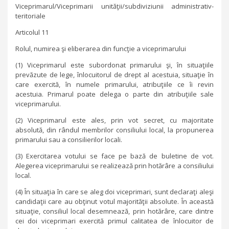
Viceprimarul/Viceprimarii unităţii/subdiviziunii administrativ-
teritoriale
Articolul 11
Rolul, numirea şi eliberarea din funcţie a viceprimarului
(1) Viceprimarul este subordonat primarului şi, în situaţiile
prevăzute de lege, înlocuitorul de drept al acestuia, situaţie în
care exercită, în numele primarului, atribuţiile ce îi revin
acestuia. Primarul poate delega o parte din atribuţiile sale
viceprimarului.
(2) Viceprimarul este ales, prin vot secret, cu majoritate
absolută, din rândul membrilor consiliului local, la propunerea
primarului sau a consilierilor locali.
(3) Exercitarea votului se face pe bază de buletine de vot.
Alegerea viceprimarului se realizează prin hotărâre a consiliului
local.
(4) În situaţia în care se aleg doi viceprimari, sunt declaraţi aleşi
candidaţii care au obţinut votul majorităţii absolute. În această
situaţie, consiliul local desemnează, prin hotărâre, care dintre
cei doi viceprimari exercită primul calitatea de înlocuitor de