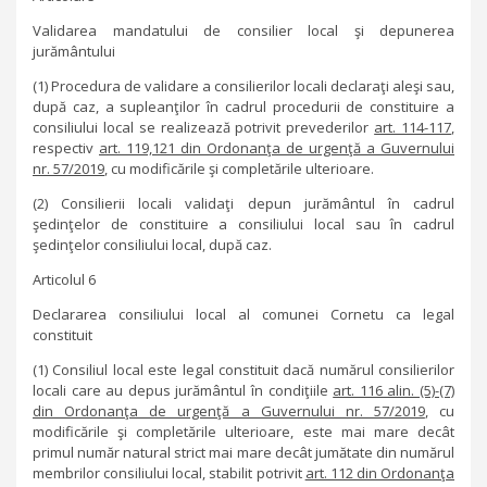
Validarea mandatului de consilier local şi depunerea
jurământului
(1) Procedura de validare a consilierilor locali declaraţi aleşi sau,
după caz, a supleanţilor în cadrul procedurii de constituire a
consiliului local se realizează potrivit prevederilor
art. 114-117
,
respectiv
art. 119,121 din Ordonanţa de urgenţă a Guvernului
nr. 57/2019
, cu modificările şi completările ulterioare.
(2) Consilierii locali validaţi depun jurământul în cadrul
şedinţelor de constituire a consiliului local sau în cadrul
şedinţelor consiliului local, după caz.
Articolul 6
Declararea consiliului local al comunei Cornetu ca legal
constituit
(1) Consiliul local este legal constituit dacă numărul consilierilor
locali care au depus jurământul în condiţiile
art. 116 alin. (5)-(7)
din Ordonanţa de urgenţă a Guvernului nr. 57/2019
, cu
modificările şi completările ulterioare, este mai mare decât
primul număr natural strict mai mare decât jumătate din numărul
membrilor consiliului local, stabilit potrivit
art. 112 din Ordonanţa