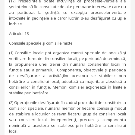
(17) Preşedintele poate încuviinţa ca procesele-verbale ale
şedinţelor să fie consultate de alte persoane interesate care nu
au participat la şedinţă, cu excepţia proceselor-verbale
întocmite în şedinţele ale căror lucrări s-au desfăşurat cu uşile
închise.
Articolul 18
Comisiile speciale şi comisiile mixte
(1) Consiliile locale pot organiza comisii speciale de analiză şi
verificare formate din consilieri locali, pe perioadă determinată,
la propunerea unei treimi din numărul consilierilor locali în
funcţie sau a primarului. Componenţa, obiectivele şi perioada
de desfăşurare a activităţilor acestora se stabilesc prin
hotărâre a consiliului local, adoptată cu majoritate absolută a
consilierilor în funcţie. Membrii comisiei acţionează în limitele
stabilite prin hotărâre.
(2) Operaţiunile desfăşurate în cadrul procedurii de constituire a
comisiilor speciale, numărul membrilor fiecărei comisii şi modul
de stabilire a locurilor ce revin fiecărui grup de consilieri locali
sau consilieri locali independenţi, precum şi componenţa
nominală a acestora se stabilesc prin hotărâre a consiliului
local.