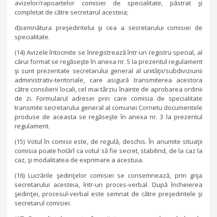
avizelor/rapoartelor comisiei de specialitate, păstrat şi
completat de către secretarul acesteia;
d)semnătura preşedintelui şi cea a secretarului comisiei de
specialitate.
(14) Avizele întocmite se înregistrează într-un registru special, al
cărui format se regăseşte în anexa nr. 5 la prezentul regulament
şi sunt prezentate secretarului general al unităţii/subdiviziunii
administrativ-teritoriale, care asigură transmiterea acestora
către consilierii locali, cel mai târziu înainte de aprobarea ordinii
de zi. Formularul adresei prin care comisia de specialitate
transmite secretarului general al comunei Cornetu documentele
produse de aceasta se regăseşte în anexa nr. 3 la prezentul
regulament.
(15) Votul în comisii este, de regulă, deschis. În anumite situaţii
comisia poate hotărî ca votul să fie secret, stabilind, de la caz la
caz, şi modalitatea de exprimare a acestuia.
(16) Lucrările şedinţelor comisiei se consemnează, prin grija
secretarului acesteia, într-un proces-verbal. După încheierea
şedinţei, procesul-verbal este semnat de către preşedintele şi
secretarul comisiei.