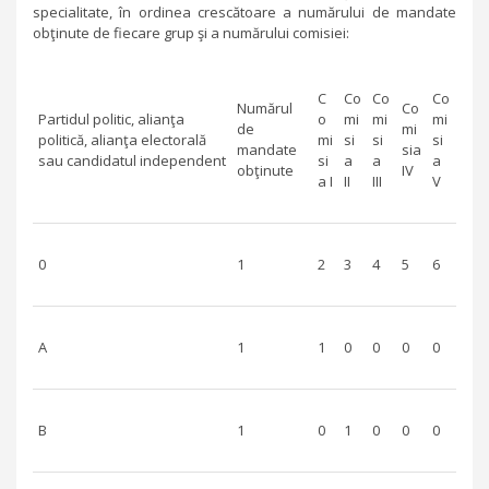
specialitate, în ordinea crescătoare a numărului de mandate
obţinute de fiecare grup şi a numărului comisiei:
C
Co
Co
Co
Numărul
Co
Partidul politic, alianţa
o
mi
mi
mi
de
mi
politică, alianţa electorală
mi
si
si
si
mandate
sia
sau candidatul independent
si
a
a
a
obţinute
IV
a I
II
III
V
0
1
2
3
4
5
6
A
1
1
0
0
0
0
B
1
0
1
0
0
0