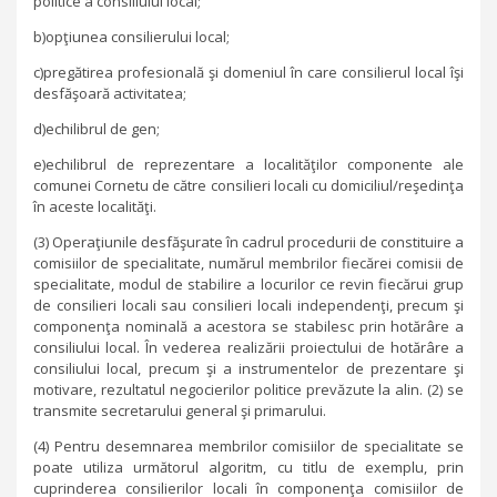
politice a consiliului local;
b)opţiunea consilierului local;
c)pregătirea profesională şi domeniul în care consilierul local îşi
desfăşoară activitatea;
d)echilibrul de gen;
e)echilibrul de reprezentare a localităţilor componente ale
comunei Cornetu de către consilieri locali cu domiciliul/reşedinţa
în aceste localităţi.
(3) Operaţiunile desfăşurate în cadrul procedurii de constituire a
comisiilor de specialitate, numărul membrilor fiecărei comisii de
specialitate, modul de stabilire a locurilor ce revin fiecărui grup
de consilieri locali sau consilieri locali independenţi, precum şi
componenţa nominală a acestora se stabilesc prin hotărâre a
consiliului local. În vederea realizării proiectului de hotărâre a
consiliului local, precum şi a instrumentelor de prezentare şi
motivare, rezultatul negocierilor politice prevăzute la alin. (2) se
transmite secretarului general şi primarului.
(4) Pentru desemnarea membrilor comisiilor de specialitate se
poate utiliza următorul algoritm, cu titlu de exemplu, prin
cuprinderea consilierilor locali în componenţa comisiilor de