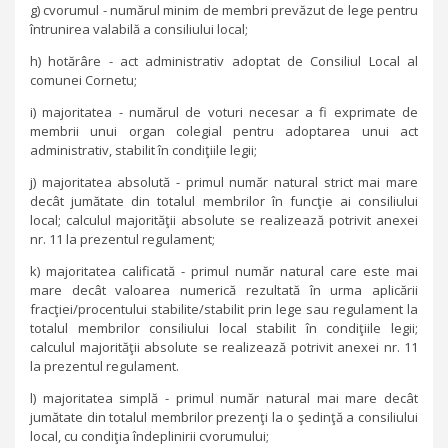
g) cvorumul - numărul minim de membri prevăzut de lege pentru
întrunirea valabilă a consiliului local;
h) hotărâre - act administrativ adoptat de Consiliul Local al
comunei Cornetu;
i) majoritatea - numărul de voturi necesar a fi exprimate de
membrii unui organ colegial pentru adoptarea unui act
administrativ, stabilit în condiţiile legii;
j) majoritatea absolută - primul număr natural strict mai mare
decât jumătate din totalul membrilor în funcţie ai consiliului
local; calculul majorităţii absolute se realizează potrivit anexei
nr. 11 la prezentul regulament;
k) majoritatea calificată - primul număr natural care este mai
mare decât valoarea numerică rezultată în urma aplicării
fracţiei/procentului stabilite/stabilit prin lege sau regulament la
totalul membrilor consiliului local stabilit în condiţiile legii;
calculul majorităţii absolute se realizează potrivit anexei nr. 11
la prezentul regulament.
l) majoritatea simplă - primul număr natural mai mare decât
jumătate din totalul membrilor prezenţi la o şedinţă a consiliului
local, cu condiţia îndeplinirii cvorumului;