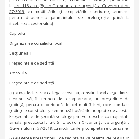
la
art. 116 alin. (8) din Ordonanţa de urgenţă a Guvernului nr.
57/2019
, cu modificările şi completările ulterioare, termenul
pentru depunerea jurământului se prelungeşte până la
încetarea acestei situaţii.
Capitolul III
Organizarea consiliului local
Secţiunea 1
Preşedintele de şedinţă
Articolul 9
Preşedintele de şedinţă
(1) După declararea ca legal constituit, consiliul local alege dintre
membrii săi, în termen de o saptamana, un preşedinte de
şedinţă, pentru o perioadă de cel mult 3 luni, care conduce
şedinţele consiliului şi semnează hotărârile adoptate de acesta.
Preşedintele de şedinţă se alege prin vot deschis cu majoritate
simplă, prevăzută la
art. 5 lit. ee) din Ordonanţa de urgenţă a
Guvernului nr. 57/2019
, cu modificările şi completările ulterioare.
(2) Alegerea preşedintelui de şedinţă se va realiza, de regulă, în