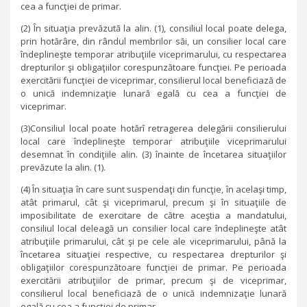
cea a funcţiei de primar.
(2) În situaţia prevăzută la alin. (1), consiliul local poate delega,
prin hotărâre, din rândul membrilor săi, un consilier local care
îndeplineşte temporar atribuţiile viceprimarului, cu respectarea
drepturilor şi obligaţiilor corespunzătoare funcţiei. Pe perioada
exercitării funcţiei de viceprimar, consilierul local beneficiază de
o unică indemnizaţie lunară egală cu cea a funcţiei de
viceprimar.
(3)Consiliul local poate hotărî retragerea delegării consilierului
local care îndeplineşte temporar atribuţiile viceprimarului
desemnat în condiţiile alin. (3) înainte de încetarea situaţiilor
prevăzute la alin. (1).
(4) În situaţia în care sunt suspendaţi din funcţie, în acelaşi timp,
atât primarul, cât şi viceprimarul, precum şi în situaţiile de
imposibilitate de exercitare de către aceştia a mandatului,
consiliul local deleagă un consilier local care îndeplineşte atât
atribuţiile primarului, cât şi pe cele ale viceprimarului, până la
încetarea situaţiei respective, cu respectarea drepturilor şi
obligaţiilor corespunzătoare funcţiei de primar. Pe perioada
exercitării atribuţiilor de primar, precum şi de viceprimar,
consilierul local beneficiază de o unică indemnizaţie lunară
egală cu cea a funcţiei de primar.