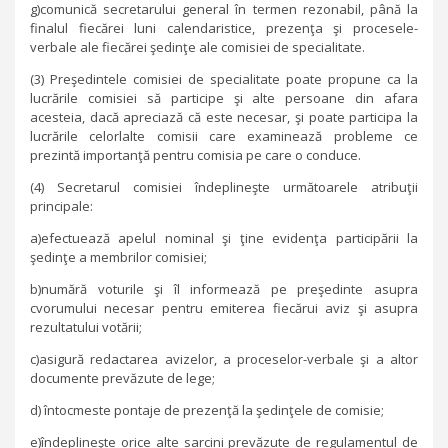
g)comunică secretarului general în termen rezonabil, până la
finalul fiecărei luni calendaristice, prezenţa şi procesele-
verbale ale fiecărei şedinţe ale comisiei de specialitate.
(3) Preşedintele comisiei de specialitate poate propune ca la
lucrările comisiei să participe şi alte persoane din afara
acesteia, dacă apreciază că este necesar, şi poate participa la
lucrările celorlalte comisii care examinează probleme ce
prezintă importanţă pentru comisia pe care o conduce.
(4) Secretarul comisiei îndeplineşte următoarele atribuţii
principale:
a)efectuează apelul nominal şi ţine evidenţa participării la
şedinţe a membrilor comisiei;
b)numără voturile şi îl informează pe preşedinte asupra
cvorumului necesar pentru emiterea fiecărui aviz şi asupra
rezultatului votării;
c)asigură redactarea avizelor, a proceselor-verbale şi a altor
documente prevăzute de lege;
d) întocmeste pontaje de prezenţă la şedinţele de comisie;
e)îndeplineşte orice alte sarcini prevăzute de regulamentul de