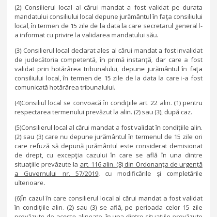
(2) Consilierul local al cărui mandat a fost validat pe durata
mandatului consiliului local depune jurământul în faţa consiliului
local, în termen de 15 zile de la data la care secretarul general l-
a informat cu privire la validarea mandatului său.
(3) Consilierul local declarat ales al cărui mandat a fost invalidat
de judecătoria competentă, în primă instanţă, dar care a fost
validat prin hotărârea tribunalului, depune jurământul în faţa
consiliului local, în termen de 15 zile de la data la care i-a fost
comunicată hotărârea tribunalului.
(4)Consiliul local se convoacă în condiţiile art. 22 alin. (1) pentru
respectarea termenului prevăzut la alin. (2) sau (3), după caz.
(5)Consilierul local al cărui mandat a fost validat în condiţiile alin.
(2) sau (3) care nu depune jurământul în termenul de 15 zile ori
care refuză să depună jurământul este considerat demisionat
de drept, cu excepţia cazului în care se află în una dintre
situaţiile prevăzute la
art. 116 alin. (8) din Ordonanţa de urgenţă
a Guvernului nr. 57/2019
, cu modificările şi completările
ulterioare.
(6)În cazul în care consilierul local al cărui mandat a fost validat
în condiţiile alin. (2) sau (3) se află, pe perioada celor 15 zile
prevăzute de aceste alineate, în una dintre situaţiile prevăzute