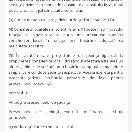
şedinţa privind ceremonia de constituire a consiliului local, după
declararea ca legal constituit a consiliului.
(3) Durata mandatului preşedintelui de şedinţă este de 3 luni.
(4) Consilierul local ales în condiţiile alin. (1) poate fi schimbat din
funcţie, la iniţiativa a cel puţin unei treimi din numărul
consilierilor locali în funcţie, prin hotărâre adoptată cu
majoritate absolută.
(5) În cazul în care preşedintele de şedinţă lipseşte, la
propunerea consilierilor locali, din rândul acestora este ales un
alt preşedinte de şedinţă, prin hotărâre adoptată cu majoritate
simplă, care conduce şedinţa respectivă. Acesta exercită pentru
această şedinţă atribuţiile prevăzute de lege pentru
preşedintele de şedinţă.
Articolul 10
Atribuţiile preşedintelui de şedinţă
Preşedintele de şedinţă exercită următoarele atribuţii
principale:
a)conduce şedinţele consiliului local;