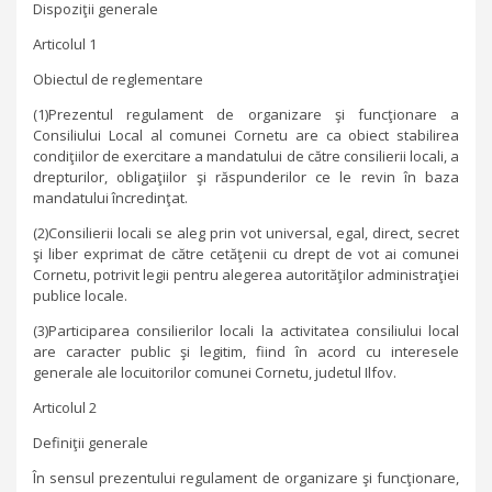
Dispoziţii generale
Articolul 1
Obiectul de reglementare
(1)Prezentul regulament de organizare şi funcţionare a
Consiliului Local al comunei Cornetu are ca obiect stabilirea
condiţiilor de exercitare a mandatului de către consilierii locali, a
drepturilor, obligaţiilor şi răspunderilor ce le revin în baza
mandatului încredinţat.
(2)Consilierii locali se aleg prin vot universal, egal, direct, secret
şi liber exprimat de către cetăţenii cu drept de vot ai comunei
Cornetu, potrivit legii pentru alegerea autorităţilor administraţiei
publice locale.
(3)Participarea consilierilor locali la activitatea consiliului local
are caracter public şi legitim, fiind în acord cu interesele
generale ale locuitorilor comunei Cornetu, judetul Ilfov.
Articolul 2
Definiţii generale
În sensul prezentului regulament de organizare şi funcţionare,