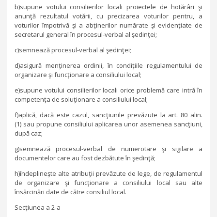
b)supune votului consilierilor locali proiectele de hotărâri şi
anunţă rezultatul votării, cu precizarea voturilor pentru, a
voturilor împotrivă şi a abţinerilor numărate şi evidenţiate de
secretarul general în procesul-verbal al şedinţei;
c)semnează procesul-verbal al şedinţei;
d)asigură menţinerea ordinii, în condiţiile regulamentului de
organizare şi funcţionare a consiliului local;
e)supune votului consilierilor locali orice problemă care intră în
competenţa de soluţionare a consiliului local;
f)aplică, dacă este cazul, sancţiunile prevăzute la art. 80 alin.
(1) sau propune consiliului aplicarea unor asemenea sancţiuni,
după caz;
g)semnează procesul-verbal de numerotare şi sigilare a
documentelor care au fost dezbătute în şedinţă;
h)îndeplineşte alte atribuţii prevăzute de lege, de regulamentul
de organizare şi funcţionare a consiliului local sau alte
însărcinări date de către consiliul local.
Secţiunea a 2-a