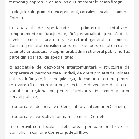
termenii şi expresiile de mai jos au următoarele semnificaţii:
a) aleşii locali - primarul, viceprimarul, consilierii locali ai comunei
Cornetu;
b) aparatul de specialitate al primarului - totalitatea
compartimentelor funcţionale, fără personalitate juridică, de la
nivelul comunei, precum şi secretarul general al comunei
Cornetu; primarul, consilierii personali sau personalul din cadrul
cabinetului acestuia, viceprimarul, administratorul public nu fac
parte din aparatul de specialitate;
c) asociaţiile de dezvoltare intercomunitară - structurile de
cooperare cu personalitate juridică, de drept privat şi de utilitate
publică, înfiinţate, în condiţiile legii, de comuna Cornetu pentru
realizarea în comun a unor proiecte de dezvoltare de interes
zonal sau regional ori pentru furnizarea în comun a unor
servicii publice;
d) autoritatea deliberativă - Consiliul Local al comunei Cornetu;
e) autoritatea executivă - primarul comunei Cornetu;
f) colectivitatea locală - totalitatea persoanelor fizice cu
domiciliul în comuna Cornetu, judetul Ilfov;