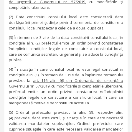
de urgenţă a Guvernului nr. 57/2019
, cu modificările şi
completările ulterioare.
(2) Data constituirii consiliului local este considerată data
desfăşurării primei şedinţe privind ceremonia de constituire a
consiliului local, respectiv a celei de a doua, după caz.
(3) În termen de 3 zile de la data constituirii consiliului local, în
condiţiile alin. (2), prefectul emite un ordin privind constatarea
îndeplinirii condiţiilor legale de constituire a consiliului local,
care se comunică secretarului general şi se aduce la cunoştinţă
publică.
(4) În situaţia în care consiliul local nu este legal constituit în
condiţiile alin. (1), în termen de 3 zile de la împlinirea termenului
prevăzut la
art. 116 alin. (6) din Ordonanţa de urgenţă a
Guvernului nr. 57/2019
, cu modificările şi completările ulterioare,
prefectul emite un ordin privind constatarea neîndeplinirii
condiţiilor legale de constituire a consiliului local, în care se
menţionează motivele neconstituirii acestuia.
(5) Ordinul prefectului prevăzut la alin. (3), respectiv alin.
(4) prevede, dacă este cazul, şi situaţiile în care este necesară
validarea mandatelor supleanţilor. Ordinul prefectului care
cuprinde situaţiile în care este necesară validarea mandatelor