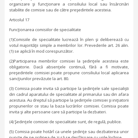
organizare şi funcţionare a consiliului local sau însărcinări
stabilite de comisie sau de către preşedintele acesteia.
Articolul 17
Funcţionarea comisiilor de specialitate
(1)Comisiile de specialitate lucrează în plen şi deliberează cu
votul majorităţii simple a membrilor lor. Prevederile art. 26 alin.
(1) se aplică în mod corespunzător.
(2)Participarea membrilor comisiei la şedinţele acesteia este
obligatorie. Dacă absenţele continuă, fără a fi motivate,
preşedintele comisiei poate propune consiliului local aplicarea
sancţiunilor prevăzute la art. 80.
(3) Comisia poate invita să participe la şedinţele sale specialişti
din cadrul aparatului de specialitate al primarului sau din afara
acestuia. Au dreptul să participe la şedinţele comisiei şi iniţiatorii
propunerilor ce stau la baza lucrărilor comisiei. Comisia poate
invita şi alte persoane care să participe la dezbateri.
(4) Şedinţele comisiei de specialitate sunt, de regulă, publice.
(5) Comisia poate hotărî ca unele şedinţe sau dezbaterea unor
puncte de pe ordinea de zi să se desfăşoare cu uşile închise.