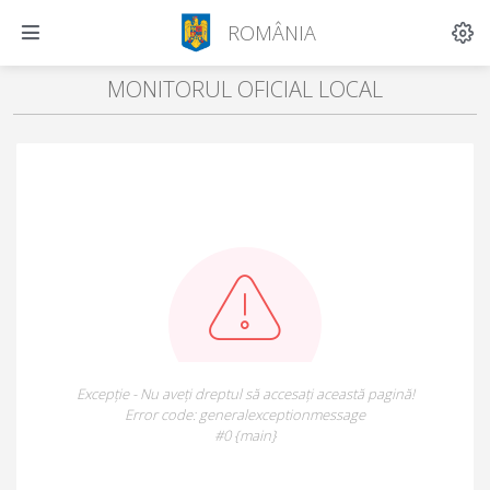
ROMÂNIA
MONITORUL OFICIAL LOCAL
Excepție - Nu aveți dreptul să accesați această pagină!
Error code: generalexceptionmessage
#0 {main}