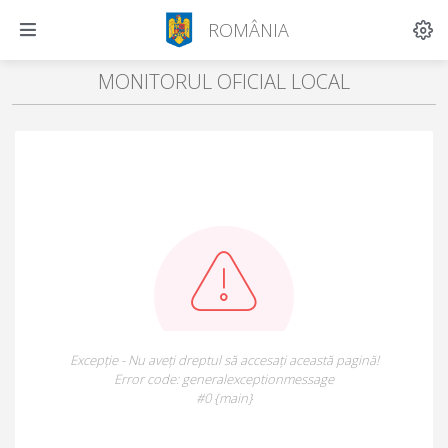
ROMÂNIA
MONITORUL OFICIAL LOCAL
Excepție - Nu aveți dreptul să accesați această pagină!
Error code: generalexceptionmessage
#0 {main}