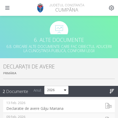
JUDEȚUL CONSTANȚA
CUMPĂNA
6. ALTE DOCUMENTE
6.8. ORICARE ALTE DOCUMENTE CARE FAC OBIECTUL ADUCERII
LA CUNOȘTINȚĂ PUBLICĂ, CONFORM LEGII
DECLARAȚII DE AVERE
PRIMĂRIA
Anul:
2
Documente
13 Feb. 2026
Declaratie de avere Gâju Mariana
09 Feb. 2026