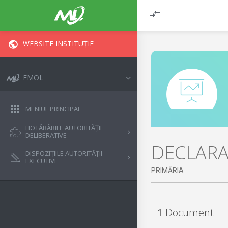
WEBSITE INSTITUȚIE
EMOL
MENIUL PRINCIPAL
HOTĂRÂRILE AUTORITĂȚII
DELIBERATIVE
DECLARAȚ
DISPOZIȚIILE AUTORITĂȚII
EXECUTIVE
PRIMĂRIA
1
Document