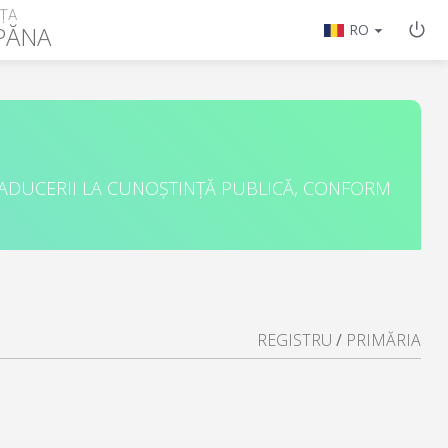
ȚA
PĂNA
RO
 ADUCERII LA CUNOȘTINȚĂ PUBLICĂ, CONFORM
REGISTRU
/
PRIMĂRIA